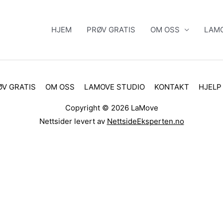
HJEM
PRØV GRATIS
OM OSS
LAMO
ØV GRATIS
OM OSS
LAMOVE STUDIO
KONTAKT
HJELP
Copyright © 2026
LaMove
Nettsider levert av
NettsideEksperten.no