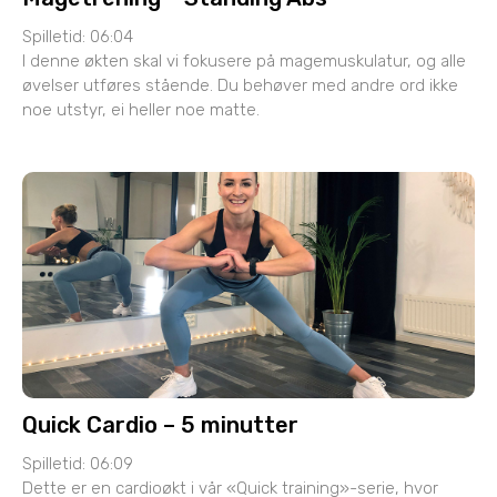
Spilletid: 06:04
I denne økten skal vi fokusere på magemuskulatur, og alle
øvelser utføres stående. Du behøver med andre ord ikke
noe utstyr, ei heller noe matte.
Quick Cardio – 5 minutter
Spilletid: 06:09
Dette er en cardioøkt i vår «Quick training»-serie, hvor