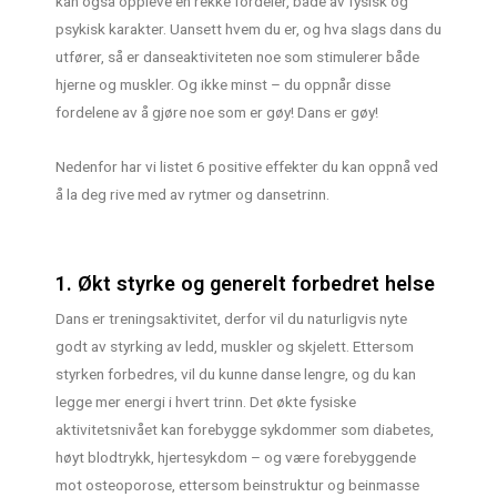
kan også oppleve en rekke fordeler, både av fysisk og
psykisk karakter. Uansett hvem du er, og hva slags dans du
utfører, så er danseaktiviteten noe som stimulerer både
hjerne og muskler. Og ikke minst – du oppnår disse
fordelene av å gjøre noe som er gøy! Dans er gøy!
Nedenfor har vi listet 6 positive effekter du kan oppnå ved
å la deg rive med av rytmer og dansetrinn.
1. Økt styrke og generelt forbedret helse
Dans er treningsaktivitet, derfor vil du naturligvis nyte
godt av styrking av ledd, muskler og skjelett. Ettersom
styrken forbedres, vil du kunne danse lengre, og du kan
legge mer energi i hvert trinn. Det økte fysiske
aktivitetsnivået kan forebygge sykdommer som diabetes,
høyt blodtrykk, hjertesykdom – og være forebyggende
mot osteoporose, ettersom beinstruktur og beinmasse