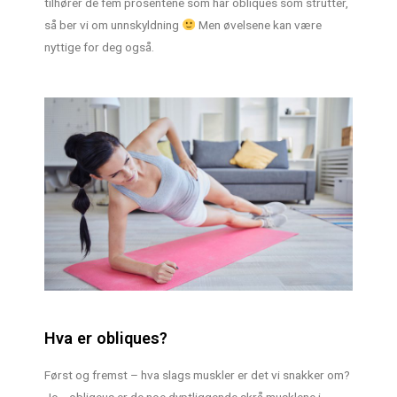
tilhører de fem prosentene som har obliques som strutter,
så ber vi om unnskyldning
Men øvelsene kan være
nyttige for deg også.
Hva er obliques?
Først og fremst – hva slags muskler er det vi snakker om?
Jo… obliqeus er de noe dyptliggende skrå musklene i